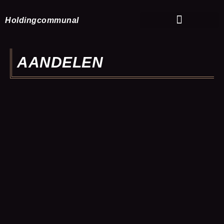
Ga
naar
Holdingcommunal
de
inhoud
AANDELEN